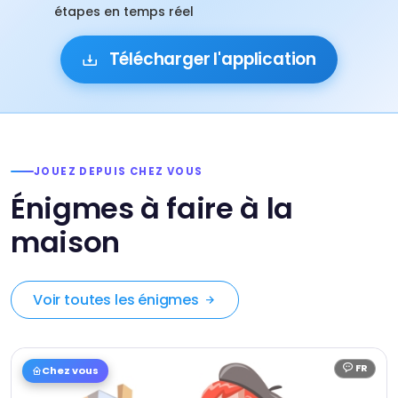
étapes en temps réel
Télécharger l'application
JOUEZ DEPUIS CHEZ VOUS
Énigmes à faire à la
maison
Voir toutes les énigmes
FR
Chez vous
Langue :