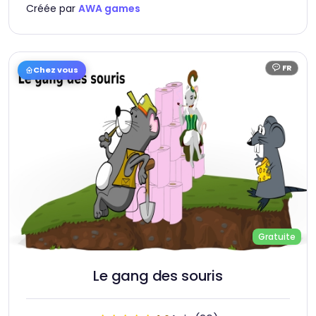
Créée par
AWA games
FR
Chez vous
Langue :
Gratuite
Le gang des souris