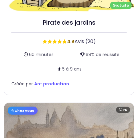
Gratuite
Pirate des jardins
Avis (20)
4.8
Durée :
Taux de réussite :
60 minutes
68% de réussite
Age :
5 à 9 ans
Créée par
Ant production
FR
Chez vous
Langue :