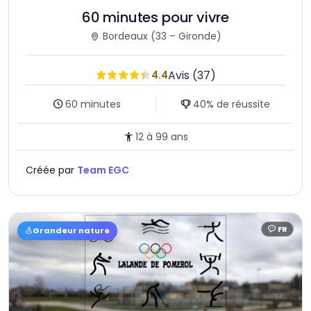
60 minutes pour vivre
Bordeaux
(33 – Gironde)
Avis (37)
4.4
Durée :
Taux de réussite :
60 minutes
40% de réussite
Age :
12 à 99 ans
Créée par
Team EGC
FR
Grandeur nature
Langue :