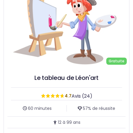
Gratuite
Le tableau de Léon'art
Avis (24)
4.7
Durée :
Taux de réussite :
60 minutes
57% de réussite
Age :
12 à 99 ans