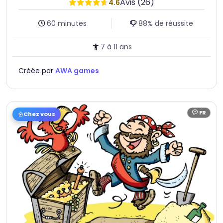
Avis (26)
4.6
Durée :
Taux de réussite :
60 minutes
88% de réussite
Age :
7 à 11 ans
Créée par
AWA games
FR
Chez vous
Langue :