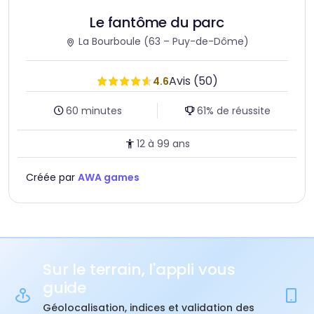
Le fantôme du parc
La Bourboule
(63 – Puy-de-Dôme)
Avis (50)
4.6
Durée :
Taux de réussite :
60 minutes
61% de réussite
Age :
12 à 99 ans
Créée par
AWA games
Sur le terrain, l'appli vous
guide
Géolocalisation, indices et validation des