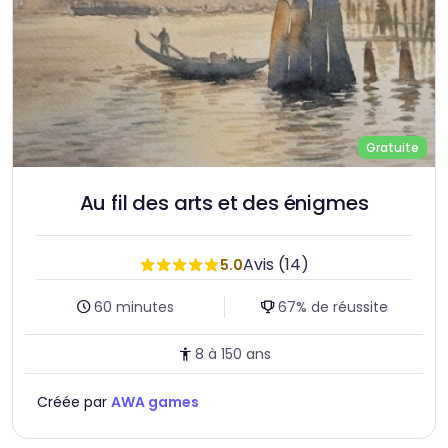
Gratuite
Au fil des arts et des énigmes
Avis (14)
5.0
Durée :
Taux de réussite :
60 minutes
67% de réussite
Age :
8 à 150 ans
Créée par
AWA games