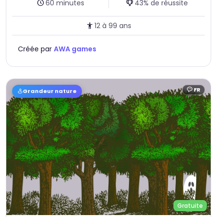
Durée :
Taux de réussite :
60 minutes
43% de réussite
Age :
12 à 99 ans
Créée par
AWA games
FR
Grandeur nature
Langue :
Gratuite