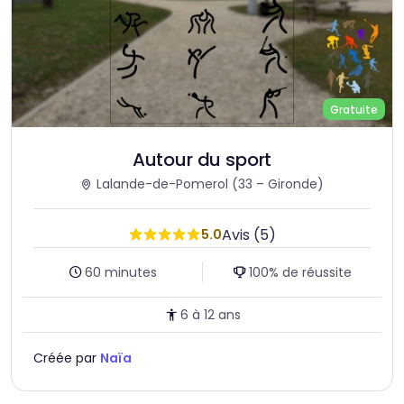
Gratuite
Autour du sport
Lalande-de-Pomerol
(33 – Gironde)
Avis (5)
5.0
Durée :
Taux de réussite :
60 minutes
100% de réussite
Age :
6 à 12 ans
Créée par
Naïa